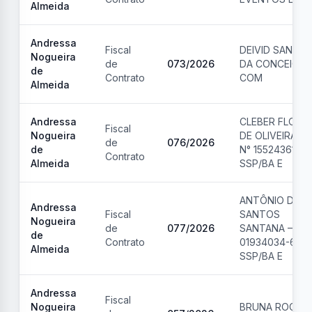
Almeida
Andressa
Fiscal
DEIVID SANTA
Nogueira
de
073
/
2026
DA CONCEIÇÃO
de
Contrato
COM
Almeida
Andressa
CLEBER FLORI
Fiscal
Nogueira
DE OLIVEIRA – 
de
076
/
2026
de
N° 15524361-6
Contrato
Almeida
SSP/BA E
ANTÔNIO DOS
Andressa
Fiscal
SANTOS
Nogueira
de
077
/
2026
SANTANA – RG:
de
Contrato
01934034-63
Almeida
SSP/BA E
Andressa
Fiscal
Nogueira
BRUNA ROCHA