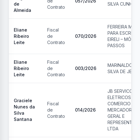
de
057
/
2026
de
SILVA CUNHA
Contrato
Almeida
FERREIRA MÓV
Eliane
Fiscal
PARA ESCRITÓ
Ribeiro
de
070
/
2026
EIRELI – MÓVEI
Leite
Contrato
PASSOS
Eliane
Fiscal
MARINALDO DA
Ribeiro
de
003
/
2026
SILVA DE JESU
Leite
Contrato
JB SERVICOS
ELETRICOS,
Graciele
Fiscal
COMERCIO DE
Nunes da
de
014
/
2026
MERCADORIA 
Silva
Contrato
GERAL E
Santana
REPRESENTAC
LTDA