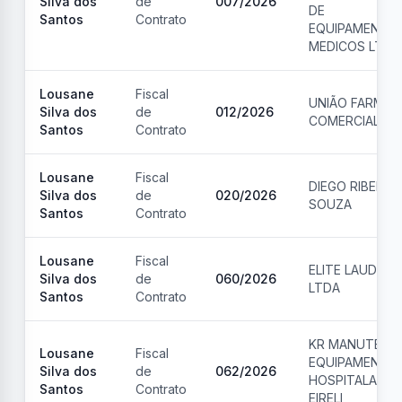
Silva dos
de
007
/
2026
DE
Santos
Contrato
EQUIPAMENTO
MEDICOS LTDA
Lousane
Fiscal
UNIÃO FARMA
Silva dos
de
012
/
2026
COMERCIAL LT
Santos
Contrato
Lousane
Fiscal
DIEGO RIBEIRO
Silva dos
de
020
/
2026
SOUZA
Santos
Contrato
Lousane
Fiscal
ELITE LAUDOS
Silva dos
de
060
/
2026
LTDA
Santos
Contrato
KR MANUTENÇ
Lousane
Fiscal
EQUIPAMENTO
Silva dos
de
062
/
2026
HOSPITALAR
Santos
Contrato
EIRELI