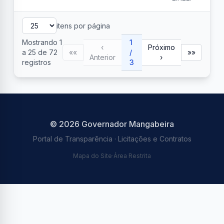
itens por página
Mostrando
1
1
‹
Próximo
a
25
de
72
««
/
»»
Anterior
›
registros
3
©
2026
Governador Mangabeira
Portal de Transparência · Licitações e Contratos
Mapa do Site
·
Área Restrita