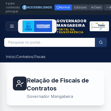
Ir para
conteúdo
ACESSIBILIDADE
Normal
Escuro
Claro
|
principal
GOVERNADOR
MANGABEIRA
PORTAL DA
TRANSPARÊNCIA
Início
|
Contratos
|
Fiscais
Relação de Fiscais de
Contratos
Governador Mangabeira