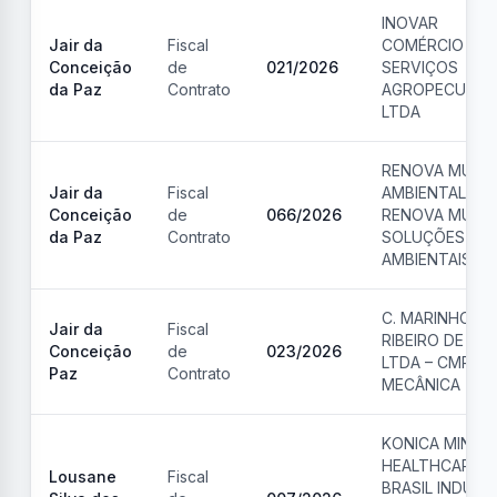
INOVAR
Jair da
Fiscal
COMÉRCIO E
Conceição
de
021
/
2026
SERVIÇOS
da Paz
Contrato
AGROPECUÁRI
LTDA
RENOVA MUND
Jair da
Fiscal
AMBIENTAL LTD
Conceição
de
066
/
2026
RENOVA MUND
da Paz
Contrato
SOLUÇÕES
AMBIENTAIS
C. MARINHO
Jair da
Fiscal
RIBEIRO DE LIM
Conceição
de
023
/
2026
LTDA – CMR
Paz
Contrato
MECÂNICA
KONICA MINOL
HEALTHCARE 
Lousane
Fiscal
BRASIL INDUST