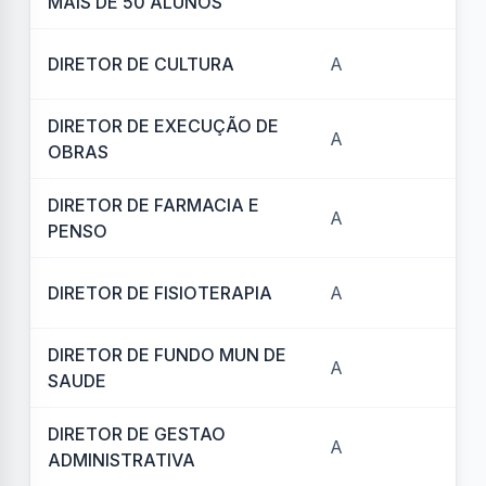
MAIS DE 50 ALUNOS
DIRETOR DE CULTURA
A
REF
DIRETOR DE EXECUÇÃO DE
A
REF
OBRAS
DIRETOR DE FARMACIA E
A
REF
PENSO
DIRETOR DE FISIOTERAPIA
A
REF
DIRETOR DE FUNDO MUN DE
A
REF
SAUDE
DIRETOR DE GESTAO
A
REF
ADMINISTRATIVA