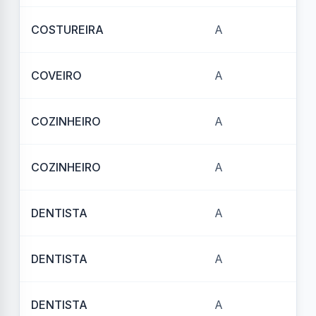
COSTUREIRA
A
REF
COVEIRO
A
REF
COZINHEIRO
A
REF
COZINHEIRO
A
REF
DENTISTA
A
REF
DENTISTA
A
REF
DENTISTA
A
REF