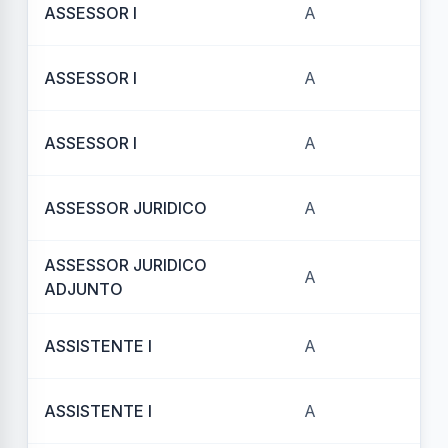
ASSESSOR I
A
REF
ASSESSOR I
A
REF
ASSESSOR I
A
REF
ASSESSOR JURIDICO
A
REF
ASSESSOR JURIDICO
A
REF
ADJUNTO
ASSISTENTE I
A
REF
ASSISTENTE I
A
REF