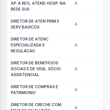
AP. A REG, ATEND. HOSP. NA
A
REF
REDE SUS
DIRETOR DE ATEN PRIM E
A
REF
SERV BASICOS
DIRETOR DE ATENC
ESPECIALIZADA E
A
REF
REGULACAO
DIRETOR DE BENEFÍCIOS
SOCIAS E DE VIGIL. SÓCIO
A
REF
ASSISTENCIAL
DIRETOR DE COMPRAS E
A
REF
PATRIMONIO
DIRETOR DE CRECHE COM
A
REF