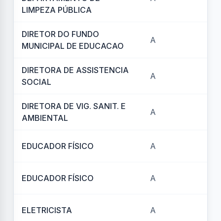
LIMPEZA PÚBLICA
DIRETOR DO FUNDO
A
REF
MUNICIPAL DE EDUCACAO
DIRETORA DE ASSISTENCIA
A
REF
SOCIAL
DIRETORA DE VIG. SANIT. E
A
REF
AMBIENTAL
EDUCADOR FÍSICO
A
REF
EDUCADOR FÍSICO
A
REF
ELETRICISTA
A
REF