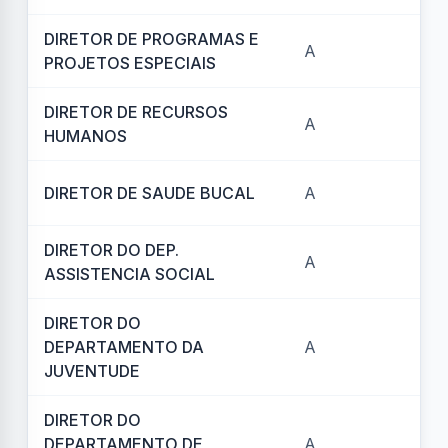
DIRETOR DE PROGRAMAS E
A
REF
PROJETOS ESPECIAIS
DIRETOR DE RECURSOS
A
REF
HUMANOS
DIRETOR DE SAUDE BUCAL
A
REF
DIRETOR DO DEP.
A
REF
ASSISTENCIA SOCIAL
DIRETOR DO
DEPARTAMENTO DA
A
REF
JUVENTUDE
DIRETOR DO
DEPARTAMENTO DE
A
REF