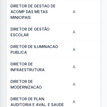
DIRETOR DE GESTAO DE
ACOMP DAS METAS
A
REF
MINICIPAIS
DIRETOR DE GESTÃO
A
REF
ESCOLAR
DIRETOR DE ILUMINACAO
A
REF
PUBLICA
DIRETOR DE
A
REF
INFRAESTRUTURA
DIRETOR DE
A
REF
MODERNIZACAO
DIRETOR DE PLAN.
A
REF
AUDITORIA E AVAL. E SAUDE