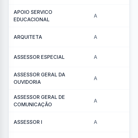
APOIO SERVICO
A
REF
EDUCACIONAL
ARQUITETA
A
REF
ASSESSOR ESPECIAL
A
REF
ASSESSOR GERAL DA
A
REF
OUVIDORIA
ASSESSOR GERAL DE
A
REF
COMUNICAÇÃO
ASSESSOR I
A
REF