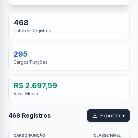
468
Total de Registros
295
Cargos/Funções
R$ 2.697,59
Valor Médio
468
Registro
s
Exportar ▾
CARGO/FUNÇÃO
CLASSE/NÍVEL
REF