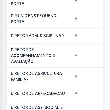
A
REF
PORTE
DIR UNID ENS PEQUENO
A
REF
PORTE
DIRETOR ADM. DISCIPLINAR
A
REF
DIRETOR DE
ACOMPANHAMENTO E
A
REF
AVALIAÇÃO
DIRETOR DE AGRICULTURA
A
REF
FAMILIAR
DIRETOR DE ARRECADACAO
A
REF
DIRETOR DE ASS. SOCIAL E